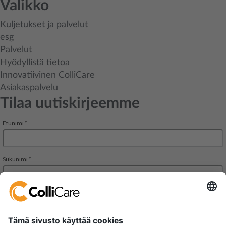
Valikko
Kuljetukset ja palvelut
esg
Palvelut
Hyödyllistä tietoa
Innovatiivinen ColliCare
Asiakaspalvelu
Tilaa uutiskirjeemme