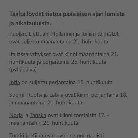
Täältä löydät tietoa pääsiäisen ajan lomista
ja aikatauluista.
Puolan
,
Liettuan
,
Hollannin
ja
Italian
toimistot
ovat suljettu maanantaina 21. huhtikuuta.
Italiassa yritykset ovat kiinni maanantaina 21.
huhtikuuta ja perjantaina 25. huhtikuuta
(pyhäpäivä)
Intia
on suljettu perjantaina 18. huhtikuuta
Suomi
,
Ruotsi
ja
Latvia
ovat kiinni perjantaina 18.
ja maanantaina 21. huhtikuuta
Norja
ja
Tanska
ovat kiinni torstaista 17. -
maanantaihin 21. huhtikuuta
Turkki
ja
Kiina
ovat avoinna normaalisti