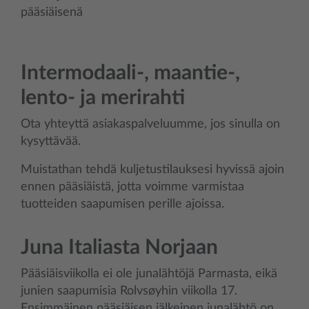
pääsiäisenä
Intermodaali-, maantie-,
lento- ja merirahti
Ota yhteyttä asiakaspalveluumme, jos sinulla on
kysyttävää.
Muistathan tehdä kuljetustilauksesi hyvissä ajoin
ennen pääsiäistä, jotta voimme varmistaa
tuotteiden saapumisen perille ajoissa.
Juna Italiasta Norjaan
Pääsiäisviikolla ei ole junalähtöjä Parmasta, eikä
junien saapumisia Rolvsøyhin viikolla 17.
Ensimmäinen pääsiäisen jälkeinen junalähtö on