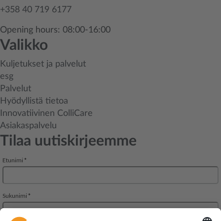
+358 40 719 6177
Opening hours: 08:00-16:00
Valikko
Kuljetukset ja palvelut
esg
Palvelut
Hyödyllistä tietoa
Innovatiivinen ColliCare
Asiakaspalvelu
Tilaa uutiskirjeemme