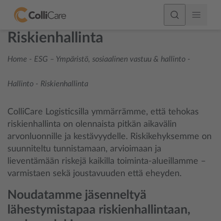
Riskienhallinta
Home
-
ESG – Ympäristö, sosiaalinen vastuu & hallinto
-
Hallinto
-
Riskienhallinta
ColliCare Logisticsilla ymmärrämme, että tehokas
riskienhallinta on olennaista pitkän aikavälin
arvonluonnille ja kestävyydelle. Riskikehyksemme on
suunniteltu tunnistamaan, arvioimaan ja
lieventämään riskejä kaikilla toiminta-alueillamme –
varmistaen sekä joustavuuden että eheyden.
Noudatamme jäsenneltyä
lähestymistapaa riskienhallintaan,