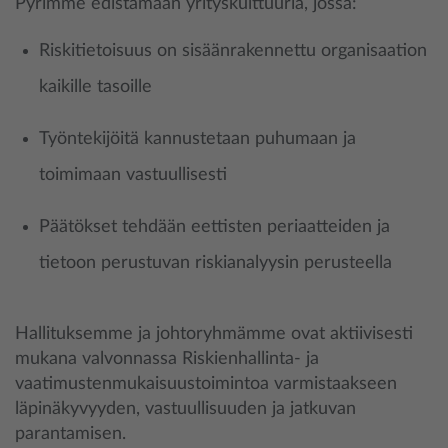
Pyrimme edistämään yrityskulttuuria, jossa:
Riskitietoisuus on sisäänrakennettu organisaation
kaikille tasoille
Työntekijöitä kannustetaan puhumaan ja
toimimaan vastuullisesti
Päätökset tehdään eettisten periaatteiden ja
tietoon perustuvan riskianalyysin perusteella
Hallituksemme ja johtoryhmämme ovat aktiivisesti
mukana valvonnassa Riskienhallinta- ja
vaatimustenmukaisuustoimintoa varmistaakseen
läpinäkyvyyden, vastuullisuuden ja jatkuvan
parantamisen.