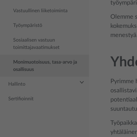
työympäri
Vastuullinen liiketoiminta
Olemme s
Työympäristö
kokemukse
menestyä
Sosiaalisen vastuun
toimittajavaatimukset
Yhde
Monimuotoisuus, tasa-arvo ja
osallisuus
Pyrimme h
Hallinto
osallistav
Sertifioinnit
potentiaa
suuntautu
Työpaikkai
yhtäläinen