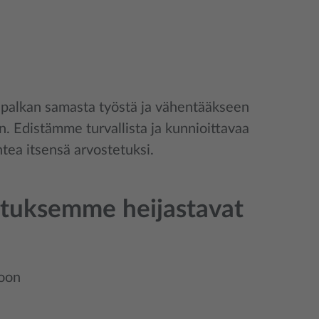
n palkan samasta työstä ja vähentääkseen
än. Edistämme turvallista ja kunnioittavaa
ntea itsensä arvostetuksi.
utuksemme heijastavat
noon