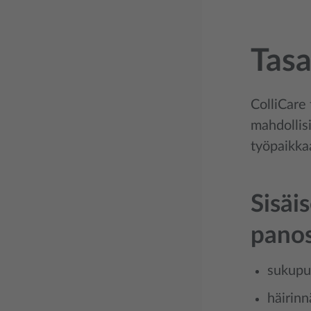
Tasa
ColliCare
mahdollisi
työpaikkaa
Sisäi
pano
sukupuo
häirinn