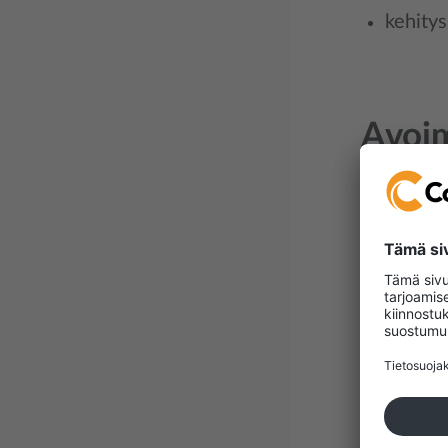
kehitys
Avoim
Raportoim
henkilöst
edistystä 
Lue AR