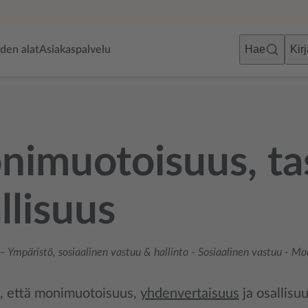
Hae
Kir
uden alat
Asiakaspalvelu
imuotoisuus, tas
llisuus
– Ympäristö, sosiaalinen vastuu & hallinto
-
Sosiaalinen vastuu
-
Mon
 että monimuotoisuus,
yhdenvertaisuus
ja osallisu