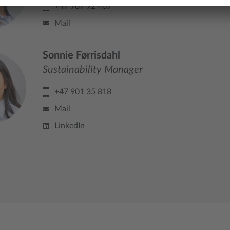
+47 907 92 469
Mail
Sonnie Førrisdahl
Sustainability Manager
+47 901 35 818
Mail
LinkedIn