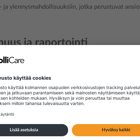
- ja ylennysmahdollisuuksiin, jotka perustuvat ansio
uus ja raportointi
me sukupuolijakaumasta, samapalkkaisuudesta ja 
öraporttiamme (APR)
. Raportti on avoimuuden ja ke
ja tunnistamaan alueita, joilla tarvitaan lisätoimia.
P-raporttimme 2023
Linn Rørkvist-Andersson
Recruitment Manager and HR Advisor