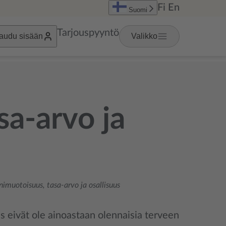
Fi
En
Suomi
Tarjouspyyntö
jaudu sisään
Valikko
a-arvo ja
imuotoisuus, tasa-arvo ja osallisuus
us eivät ole ainoastaan olennaisia terveen