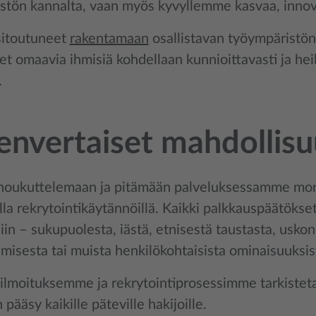
stön kannalta, vaan myös kyvyllemme kasvaa, innovo
itoutuneet
rakentamaan
osallistavan työympäristön, 
t omaavia ihmisiä kohdellaan kunnioittavasti ja hei
.
nvertaiset mahdollisu
oukuttelemaan ja pitämään palveluksessamme monip
illa rekrytointikäytännöillä. Kaikki palkkauspäätök
liin – sukupuolesta, iästä, etnisestä taustasta, usk
misesta tai muista henkilökohtaisista ominaisuuksis
lmoituksemme ja rekrytointiprosessimme tarkistetaan
 pääsy kaikille päteville hakijoille.