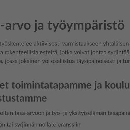
-arvo ja työympäristö
 työskentelee aktiivisesti varmistaakseen yhtäläise
a rakenteellisia esteitä, jotka voivat johtaa syrjintä
, jossa jokainen voi osallistua täysipainoisesti ja tu
set toimintatapamme ja koul
stustamme
lten tasa-arvoon ja työ- ja yksityiselämän tasapai
än tai syrjinnän nollatoleranssiin