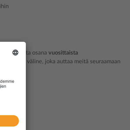
ihin
edustuksesta osana
vuosittaista
hittämisen väline, joka auttaa meitä seuraamaan