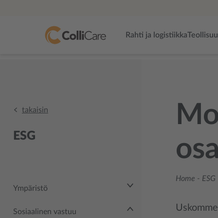
Rahti ja logistiikka
Teollisu
Mon
takaisin
ESG
osa
Home
-
ESG 
Ympäristö
Uskomme,
Sosiaalinen vastuu