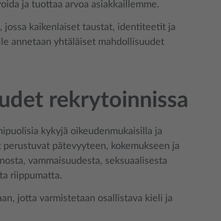
ida ja tuottaa arvoa asiakkaillemme.
jossa kaikenlaiset taustat, identiteetit ja
lle annetaan yhtäläiset mahdollisuudet
udet rekrytoinnissa
uolisia kykyjä oikeudenmukaisilla ja
set perustuvat pätevyyteen, kokemukseen ja
onnosta, vammaisuudesta, seksuaalisesta
ta riippumatta.
, jotta varmistetaan osallistava kieli ja